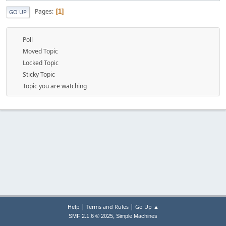
Pages
1
GO UP
Poll
Moved Topic
Locked Topic
Sticky Topic
Topic you are watching
|
|
Help
Terms and Rules
Go Up ▲
,
SMF 2.1.6 © 2025
Simple Machines