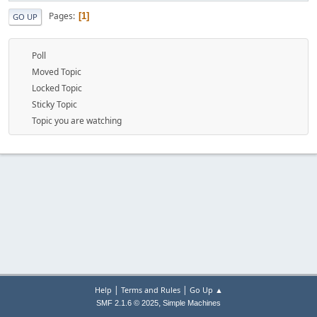
Pages
1
GO UP
Poll
Moved Topic
Locked Topic
Sticky Topic
Topic you are watching
|
|
Help
Terms and Rules
Go Up ▲
,
SMF 2.1.6 © 2025
Simple Machines